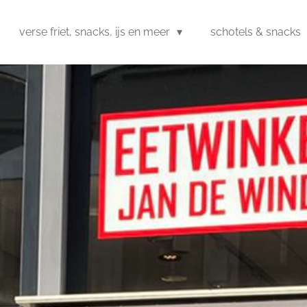
verse friet, snacks, ijs en meer
schotels & snacks