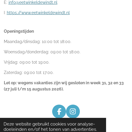
E:
info@eetwinkeldewindt.nl
I:
https://www.eetwinkeldewindt.nl
Openingstijden
Maandag/dinsdag: 10:00 tot 18:00.
Woensdag/donderdag: 09:00 tot 18:00.
Vrijdag: 09:00 tot 19:00.
Zaterdag: 09:00 tot 17:00.
Let op: wegens vakanties zijn wij gesloten in week
31, 32 en 33
(27 juli t/m 15 augustus 2026).
F
I
a
n
1
2
3
4
5
Deze website gebruikt cookies voor analyse-
S
R
c
s
doeleinden en/of het tonen van advertenties.
t
a