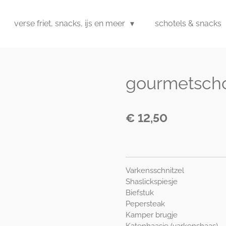
verse friet, snacks, ijs en meer
schotels & snacks
gourmetscho
€ 12,50
Varkensschnitzel
Shaslickspiesje
Biefstuk
Pepersteak
Kamper brugje
Katenhaasje (varkenshaas)