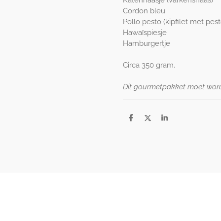
Cordon bleu
Pollo pesto (kipfilet met pest
Hawaïspiesje
Hamburgertje
Circa 350 gram.
Dit gourmetpakket moet word
D
D
S
e
e
h
l
e
a
e
l
r
n
e