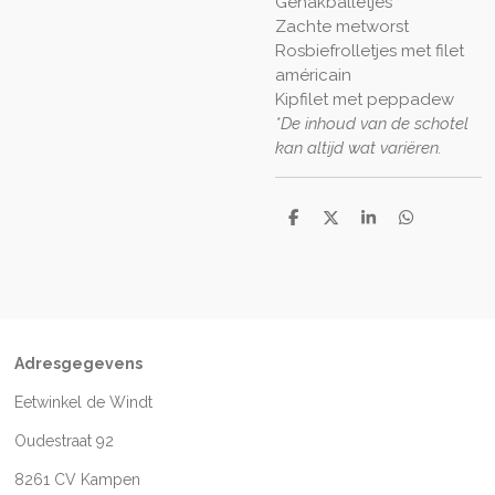
Gehakballetjes
Zachte metworst
Rosbiefrolletjes met filet
américain
Kipfilet met peppadew
*De inhoud van de schotel
kan altijd wat variëren.
D
D
S
D
e
e
h
e
l
e
a
l
e
l
r
e
n
e
n
Adresgegevens
Eetwinkel de Windt
Oudestraat 92
8261 CV Kampen