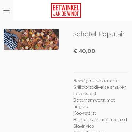
Ga
direct
naar
de
hoofdinhoud
schotel Populair
€ 40,00
Bevat 50 stuks met o.a:
Grillworst diverse smaken
Leverworst
Boterhamworst met
augurk
Kookworst
Blokjes kaas met mosterd
Slavinkjes