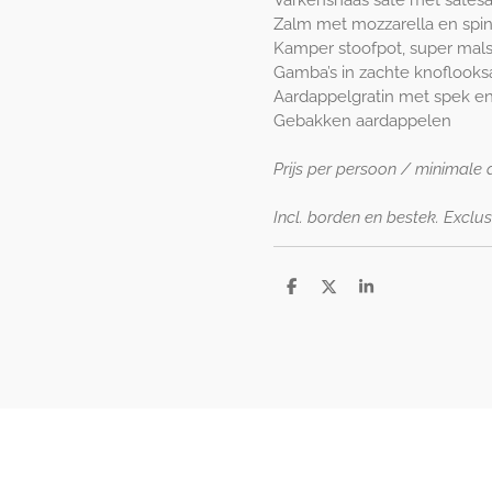
Zalm met mozzarella en spin
Kamper stoofpot, super mals
Gamba’s in zachte knoflooks
Aardappelgratin met spek en
Gebakken aardappelen
Prijs per persoon / minimale
Incl. borden en bestek. Exclus
D
D
S
e
e
h
l
e
a
e
l
r
n
e