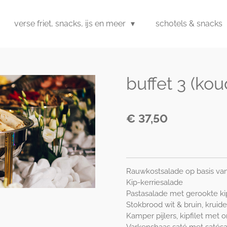
verse friet, snacks, ijs en meer
schotels & snacks
buffet 3 (k
€ 37,50
Rauwkostsalade op basis van
Kip-kerriesalade
Pastasalade met gerookte kip
Stokbrood wit & bruin, krui
Kamper pijlers, kipfilet met o
Varkenshaas saté met satés