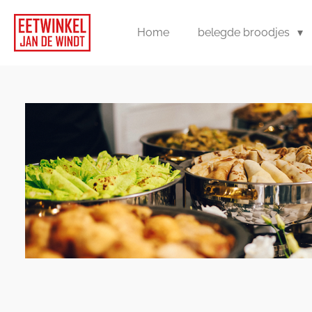
Ga
direct
Home
belegde broodjes
naar
de
hoofdinhoud