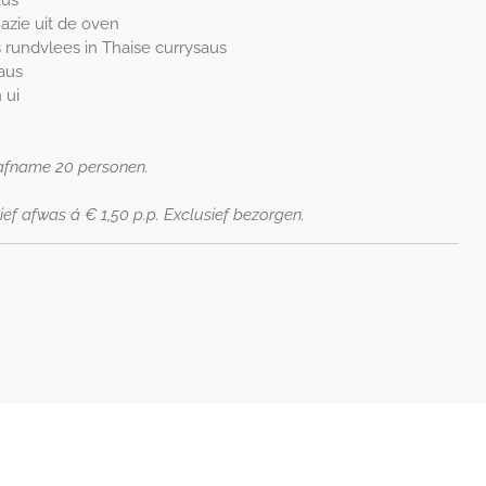
azie uit de oven
 rundvlees in Thaise currysaus
aus
 ui
 afname 20 personen.
ief afwas á € 1,50 p.p. Exclusief bezorgen.