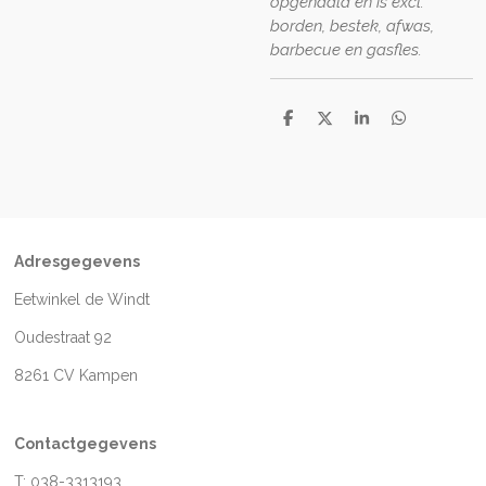
opgehaald en is excl.
borden, bestek, afwas,
barbecue en gasfles.
D
D
S
D
e
e
h
e
l
e
a
l
e
l
r
e
n
e
n
Adresgegevens
Eetwinkel de Windt
Oudestraat 92
8261 CV Kampen
Contactgegevens
T: 038-3313193