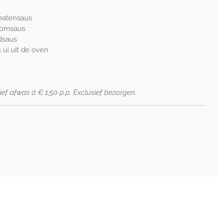
omatensaus
oomsaus
dsaus
 ui uit de oven
ief afwas á € 1,50 p.p. Exclusief bezorgen.