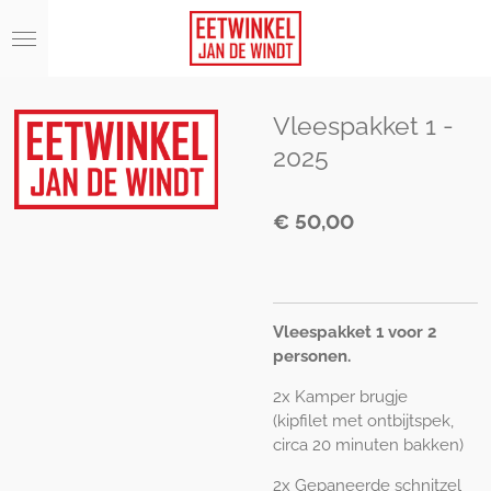
Ga
direct
naar
de
hoofdinhoud
Vleespakket 1 -
2025
€ 50,00
Vleespakket 1
voor
2
personen.
2x Kamper brugje
(k
ipfilet met ontbijtspek,
circa 20 minuten bakken)
2x Gepaneerde schnitzel