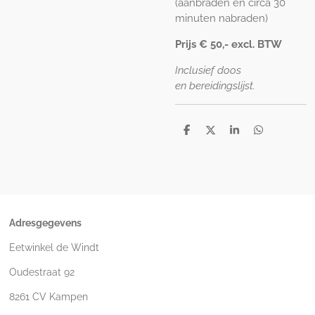
(aanbraden en circa 30
minuten nabraden)
Prijs € 50,- excl. BTW
Inclusief doos
en
bereidingslijst.
D
D
S
D
e
e
h
e
l
e
a
l
e
l
r
e
n
e
n
Adresgegevens
Eetwinkel de Windt
Oudestraat 92
8261 CV Kampen